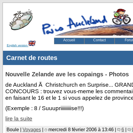
Accueil
Contact
Foru
English version
velovalie, rugby, paris, auckland, velo, vélovalie, vélo, ed
Carnet de routes
Nouvelle Zelande ave les copaings - Photos
de Auckland Ã Christchurch en Surprise... GRAN
CONCOURS : trouvez vous-meme les commentair
en faisant le 16 et le 1 si vous appelez de provinc
(Exemple : 8 / Suuupriiiiiiiiise!!!)
lire la suite
Boule |
Voyages
|
mercredi 8 février 2006 à 13:46 |
6
|