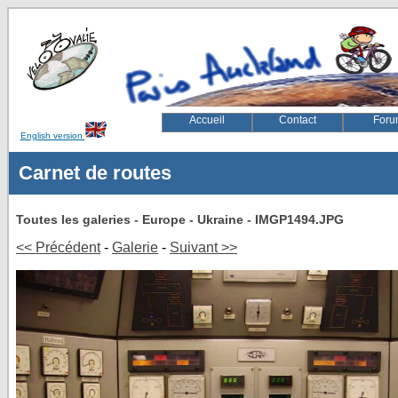
Accueil
Contact
Foru
English version
velovalie, rugby, paris, auckland, velo, vélovalie, vélo, ed
Carnet de routes
Toutes les galeries
-
Europe
-
Ukraine
-
IMGP1494.JPG
<< Précédent
-
Galerie
-
Suivant >>