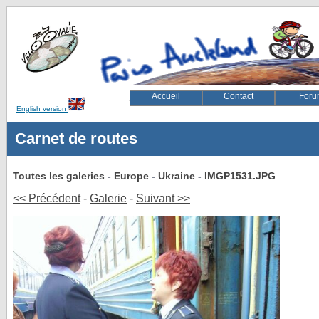
Accueil
Contact
Foru
English version
velovalie, rugby, paris, auckland, velo, vélovalie, vélo, ed
Carnet de routes
Toutes les galeries
-
Europe
-
Ukraine
-
IMGP1531.JPG
<< Précédent
-
Galerie
-
Suivant >>