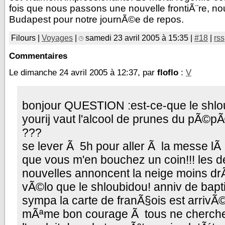
fois que nous passons une nouvelle frontiÃ¨re, n
Budapest pour notre journÃ©e de repos.
Filours |
Voyages
|
samedi 23 avril 2005 à 15:35 |
#18
|
rss
Commentaires
Le dimanche 24 avril 2005 à 12:37, par
floflo
:
V
bonjour QUESTION :est-ce-que le shlo
yourij vaut l'alcool de prunes du pÃ©pÃ©
???
se lever Ã 5h pour aller Ã la messe lÃ
que vous m'en bouchez un coin!!! les d
nouvelles annoncent la neige moins dr
vÃ©lo que le shloubidou! anniv de bapt
sympa la carte de franÃ§ois est arrivÃ©
mÃªme bon courage Ã tous ne cherch