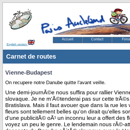
Accueil
Contact
Foru
English version
velovalie, rugby, paris, auckland, velo, vélovalie, vélo, ed
Carnet de routes
Vienne-Budapest
On recupere notre Danube quitte l'avant veille.
Une demi-journÃ©e nous suffira pour rallier Vienn
slovaque. Je ne m'Ã©tenderai pas sur cette trÃ©s b
Bratislava. Mais il faut avouer que dans la rue le
fleurs sont tellement belles qu'on dirait qu'elles sor
d'une publicitÃ© oÃ¹ un inconnu leur a offert des f
voyez un peu le genre. Le lendemain nous rÃ©-at