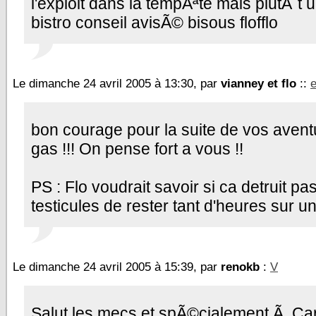
l'exploit dans la tempÃªte mais plutÃ´t u
bistro conseil avisÃ© bisous flofflo
Le dimanche 24 avril 2005 à 13:30, par
vianney et flo
::
e
bon courage pour la suite de vos avent
gas !!! On pense fort a vous !!
PS : Flo voudrait savoir si ca detruit pas
testicules de rester tant d'heures sur un
Le dimanche 24 avril 2005 à 15:39, par
renokb
:
V
Salut les mecs et spÃ©cialement Ã Car