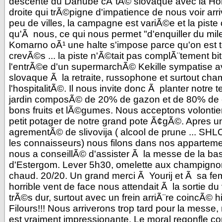
descente du Danube cÃ´tÃ© slovaque avec la Hon
droite qui trÃ©pigne d'impatience de nous voir arriv
peu de villes, la campagne est variÃ©e et la piste 
qu'Ã nous, ce qui nous permet "d'enquiller du mil
Komarno oÃ¹ une halte s'impose parce qu'on est 
crevÃ©s ... la piste n'Ã©tait pas complÃ¨tement b
l'entrÃ©e d'un supermarchÃ© Kekille sympatise av
slovaque Ã la retraite, russophone et surtout ch
l'hospitalitÃ©. Il nous invite donc Ã planter notre 
jardin composÃ© de 20% de gazon et de 80% de c
bons fruits et lÃ©gumes. Nous acceptons volontier
petit potager de notre grand pote Ã¢gÃ©. Apres 
agrementÃ© de slivovija ( alcool de prune ... S
les connaisseurs) nous filons dans nos appartemen
nous a conseillÃ© d'assister Ã la messe de la bas
d'Estergom. Lever 5h30, omelette aux champigno
chaud. 20/20. Un grand merci Ã Yourij et Ã sa f
horrible vent de face nous attendait Ã la sortie du v
trÃ©s dur, surtout avec un frein arriÃ¨re coincÃ© h
Filours!!! Nous arriverons trop tard pour la messe,
est vraiment impressionante. Le moral regonfle