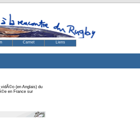
m
Carnet
Liens
en, park
a vidÃ©o (en Anglais) du
sÃ©e en France sur